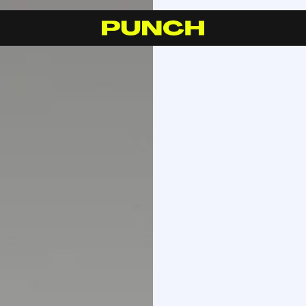
S
h
o
p
C
r
a
f
t
s
m
a
n
s
h
i
p
R
e
s
e
l
l
e
r
s
I
n
s
p
i
r
a
t
i
o
n
F
A
Q
C
o
n
t
a
c
t